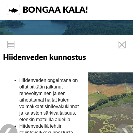
BONGAA KALA!
Hiidenveden kunnostus
Hiidenveden ongelmana on
ollut pitkään jatkunut
rehevöityminen ja sen
aiheuttamat haitat kuten
voimakkaat sinileväkukinnat
ja kalaston särkivaltaisuus,
etenkin matalilla alueilla.
Hiidenvedellä tehtiin
ravintoverkkokunnostusta